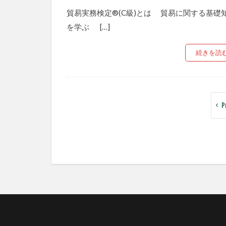
貿易実務検定®(C級)とは 貿易に関する基礎
を学ぶ […]
続きを読
P