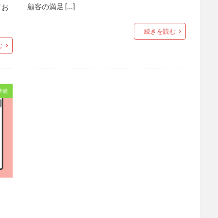
顧客の満足 […]
てお
続きを読む
む
準備