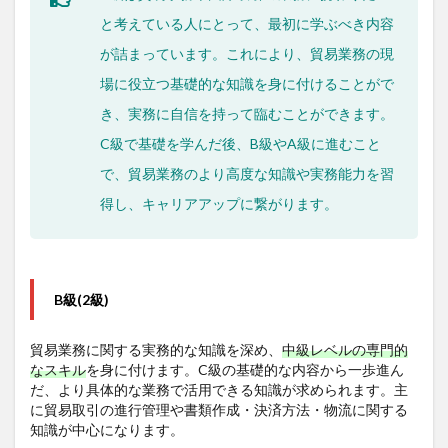
3.1
と考えている人にとって、最初に学ぶべき内容
通関士
が詰まっています。これにより、貿易業務の現
3.2
TOEIC®
場に役立つ基礎的な知識を身に付けることがで
L&R
き、実務に自信を持って臨むことができます。
3.3
C級で基礎を学んだ後、B級やA級に進むこと
ITパス
ポート
で、貿易業務のより高度な知識や実務能力を習
3.4
得し、キャリアアップに繋がります。
MOS
4
講座
概要
B級(2級)
5
試験
貿易業務に関する実務的な知識を深め、
中級レベルの専門的
概要
なスキル
を身に付けます。C級の基礎的な内容から一歩進ん
だ、より具体的な業務で活用できる知識が求められます。主
に貿易取引の進行管理や書類作成・決済方法・物流に関する
知識が中心になります。