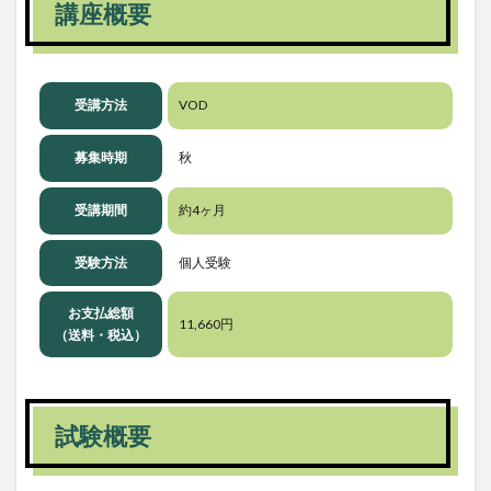
講座概要
受講方法
VOD
募集時期
秋
受講期間
約4ヶ月
受験方法
個人受験
お支払総額
11,660円
（送料・税込）
試験概要