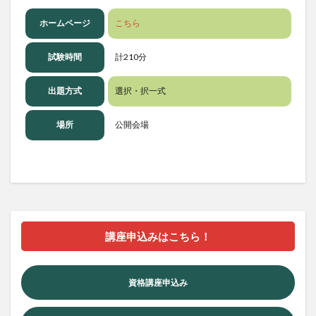
ホームページ
こちら
試験時間
計210分
出題方式
選択・択一式
場所
公開会場
講座申込みはこちら！
資格講座申込み