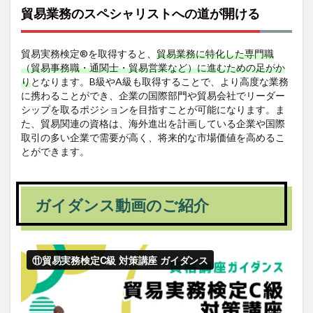
貿易業務のスペシャリストへの道が開ける
貿易実務検定®を取得すると、
貿易業務に特化した専門職
（貿易事務職・通関士・貿易営業など）に進むための足がか
り
となります。B級やA級も取得することで、より高度な業務
に携わることができ、企業の国際部門や貿易会社でリーダー
シップを取るポジションを目指すことが可能になります。ま
た、貿易関連の資格は、海外進出を計画している企業や国際
取引の多い企業で需要が高く、将来的な市場価値を高めるこ
とができます。
ガイダンス動画のご紹介