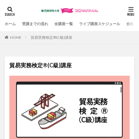
カテゴリー
ホーム
受講までの流れ
全講座一覧
ライブ講座スケジュール
合格体
HOME
貿易実務検定®(C級)講座
検索
貿易実務検定®(C級)講座