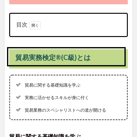
目次
1
貿易
実務
検定
貿易実務検定®(C級)とは
®(C
級)
とは
1.1
貿易に
貿易に関する基礎知識を学ぶ
関する
基礎知
実務に活かせるスキルが身に付く
識を学
ぶ
貿易業務のスペシャリストへの道が開ける
1.2
実務に
活かせ
るスキ
貿易に関する基礎知識を学ぶ
ルが身