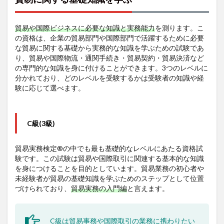
に付く
1.3
貿易や国際ビジネスに必要な知識と実務能力
を測ります。こ
貿易業
の資格は、企業の貿易部門や国際部門で活躍するために必要
務のス
な貿易に関する基礎から実務的な知識を学ぶための試験であ
ペシャ
り、貿易や国際物流・通関手続き・貿易契約・貿易決済など
リスト
の専門的な知識を身に付けることができます。3つのレベルに
への道
分かれており、どのレベルを受験するかは受験者の知識や経
が開け
験に応じて選べます。
る
2
ガイ
ダン
C級(3級)
ス動
画の
貿易実務検定®の中でも最も基礎的なレベルにあたる資格試
ご紹
験です。この試験は貿易や国際取引に関連する基本的な知識
介
を身につけることを目的としています。貿易業務の初心者や
3
未経験者が貿易の基礎知識を学ぶためのステップとして位置
おす
づけられており、
貿易実務の入門編
と言えます。
すめ
関連
資格
C級は貿易事務や国際取引の業務に携わりたい