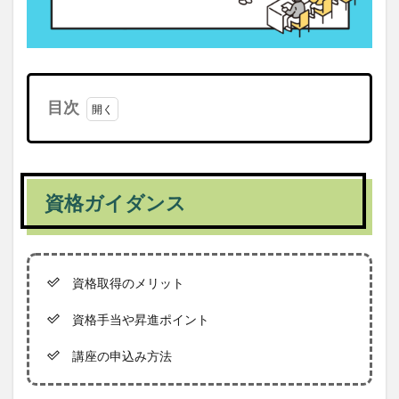
目次
1
資格
ガイ
ダン
資格ガイダンス
ス
1.1
オンラ
イン
資格取得のメリット
1.1.0.1
時間
資格手当や昇進ポイント
講座の申込み方法