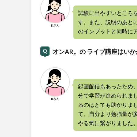
試験に出やすいところ
す。また、説明のあと
Kさん
のインプットと同時に
オンAR。の ライブ講座はい
録画配信もあったため
分で学習が進められま
Kさん
るのはとても助かりま
て、自分より勉強量が
やる気に繋がりました