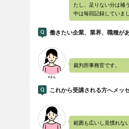
たし、足りない分は補
中は毎回記録していま
働きたい企業、業界、職種が
裁判所事務官です。
Kさん
これから受講される方へメッ
範囲も広いし見慣れな