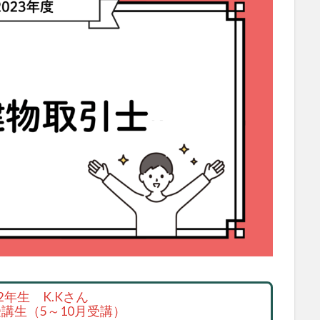
2年生 K.Kさん
受講生（5～10月受講）