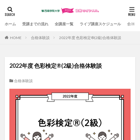
カテゴリー
ホーム
受講までの流れ
全講座一覧
ライブ講座スケジュール
合格体
HOME
合格体験談
2022年度 色彩検定®(2級)合格体験談
検索
2022年度 色彩検定®(2級)合格体験談
合格体験談